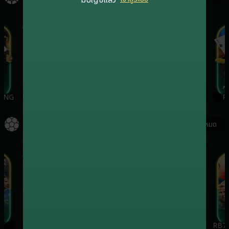
เกมฮิต
เกมฮิต
ING
EVOLUTION
SA
RB7CASINO
PR
กีฬา
ดูทั้งหมด
เกมฮิต
เกมฮิต
เกมฮิต
ONEBX
SBO
SABA
RB7