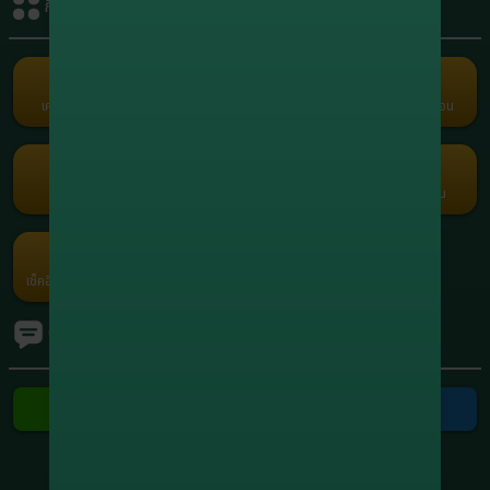
กิจกรรมรับเครดิต
+2,041,061.64
8
xxxxxx0558
สล็อต
+1,928,112.00
9
xxxxxx2686
สล็อต
เครดิตฟรี
คืนยอดเสีย
คอมมิชชั่น
แนะนำเพื่อน
Term and Conditions
+1,836,989.30
10
xxxxxx5664
Copyright © 2026 Godgaming168 All Rights Reserved.
สล็อต
เว็บตรง เกมครบ Godgaming168 มั่นคง ปลอดภัย ไม่ล็อคยูส ฝากถอนเร็ว
สล็อต บาคาร่า บอล หวย ออนไลน์ 24 ชั่วโมง
กงล้อ
รับแต้มฟรี
กรอกโค้ด
โปรโมชัน
ค่ายเกม
เช็คอินประจำวัน
Ranking
ทัวร์นาเมนต์
ติดต่อเรา
ติดต่อ Line
ติดต่อ Telegram