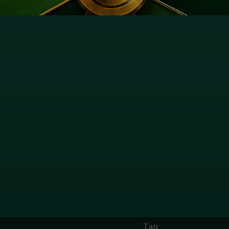
All Rights
คง ปลอดภัย ไม่ล็อค
ย ออนไลน์ 24 ชั่วโมง
Tag