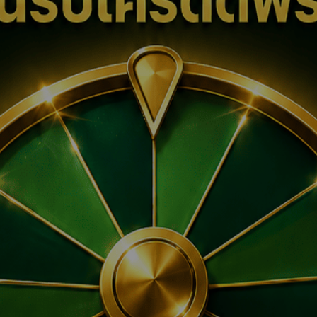
xxxxxx0568
4
สล็อต
ยอดเล่นวันนี้
xxxxxx0558
5
+4,351,046.00
xxxxxx7416
6
สล็อต
ยอดเล่นวันนี้
xxxxxx3004
7
+4,009,385.00
xxxxxx5799
8
สล็อต
ยอดเล่นวันนี้
xxxxxx2686
9
+2,794,658.00
xxxxxx5664
10
ค่ายเกม