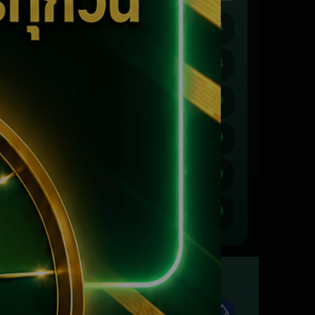
+2,778,979.84
สล็อต
+2,127,280.64
สล็อต
+2,103,522.00
สล็อต
+2,098,817.00
สล็อต
+2,097,615.10
สล็อต
+1,983,366.00
สล็อต
+1,851,804.30
สล็อต
ช่องทางชำระเงิน