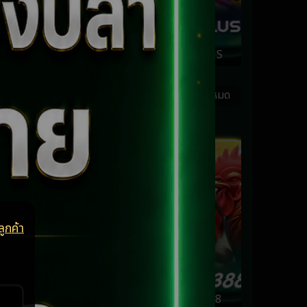
DRAGOONSOFT
VPLUS
ดูทั้งหมด
ูกค้า
PRAGMAT...
SV388