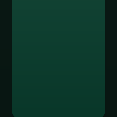
ช่องทางชำระเงิน