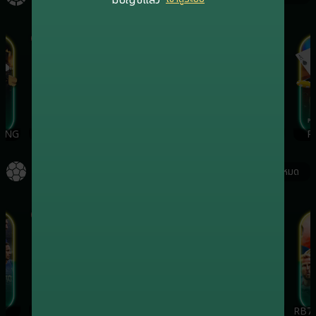
เกมฮิต
เกมฮิต
ING
EVOLUTION
SA
RB7CASINO
PR
กีฬา
ดูทั้งหมด
เกมฮิต
เกมฮิต
เกมฮิต
ONEBX
SBO
SABA
RB7