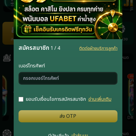
NAGA
REDTIGER
JOKER
JIL
Item
11
of
สล็อต
คาสิโน
กีฬา
ยิงปลา
แทงหวย
22
สมัครสมาชิก
1 / 4
ติดต่อฝ่ายบริการลูกค้า
สล็อต
ดูทั้งหมด
เบอร์โทรศัพท์
เกมฮิต
เกมฮิต
เกมฮ
ยอมรับเงื่อนไขการสมัครสมาชิก
อ่านเพิ่มเติม
ส่ง OTP
RSG
PRAGMATICPLAY
JOKER
DRA
คาสิโน
ดูทั้งหมด
มีบัญชีแล้ว
เข้าสู่ระบบ