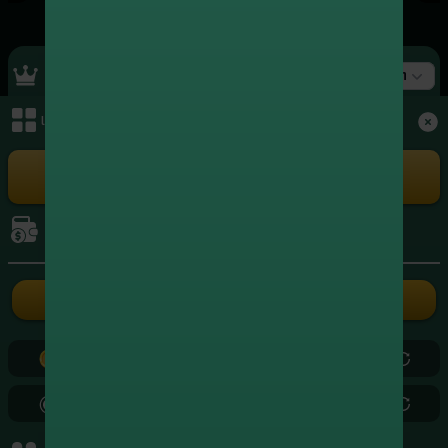
Top Ranking
สล็อต
เมนูหลัก
+4,325,163.00
1
xxxxxx3839
สล็อต
+4,009,385.00
2
xxxxxx8724
เล่นเกม
สล็อต
+2,794,658.00
3
xxxxxx5262
สล็อต
การเงิน
+2,778,979.84
4
xxxxxx0568
สล็อต
ฝากเงิน
ถอนเงิน
+2,128,907.10
5
xxxxxx5799
สล็อต
0.00
0.00
+2,127,280.64
6
xxxxxx0558
สล็อต
0.00
0.00
+2,107,818.00
7
xxxxxx7416
สล็อต