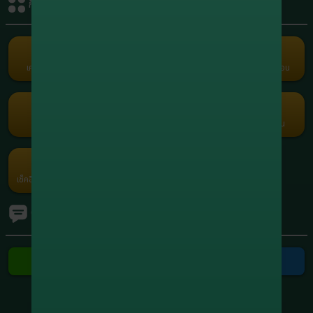
กิจกรรมรับเครดิต
+2,098,817.00
8
xxxxxx3004
สล็อต
+1,977,323.00
9
xxxxxx2686
สล็อต
เครดิตฟรี
คืนยอดเสีย
คอมมิชชั่น
แนะนำเพื่อน
Term and Conditions
+1,836,989.30
10
xxxxxx5664
Copyright © 2026 Godgaming168 All Rights Reserved.
สล็อต
เว็บตรง เกมครบ Godgaming168 มั่นคง ปลอดภัย ไม่ล็อคยูส ฝากถอนเร็ว
สล็อต บาคาร่า บอล หวย ออนไลน์ 24 ชั่วโมง
กงล้อ
รับแต้มฟรี
กรอกโค้ด
โปรโมชัน
ค่ายเกม
เช็คอินประจำวัน
Ranking
ทัวร์นาเมนต์
ติดต่อเรา
ติดต่อ Line
ติดต่อ Telegram