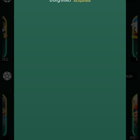
เกมฮิต
เกมฮิต
ING
EVOLUTION
SA
RB7CASINO
PR
กีฬา
ดูทั้งหมด
เกมฮิต
เกมฮิต
เกมฮิต
ONEBX
SBO
SABA
RB7