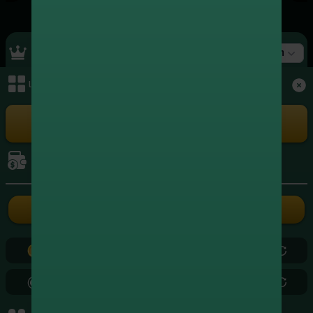
Top Ranking
สล็อต
เมนูหลัก
+4,110,185.00
1
xxxxxx3839
สล็อต
+3,290,605.00
2
xxxxxx5262
เล่นเกม
สล็อต
+2,778,979.84
3
xxxxxx0568
สล็อต
การเงิน
+2,304,737.00
4
xxxxxx8724
สล็อต
ฝากเงิน
ถอนเงิน
+2,234,245.10
5
xxxxxx5799
สล็อต
0.00
0.00
+2,121,394.00
6
xxxxxx7416
สล็อต
0.00
0.00
+2,087,617.00
7
xxxxxx3004
สล็อต