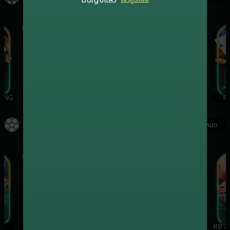
เกมฮิต
เกมฮิต
ING
EVOLUTION
SA
RB7CASINO
PR
กีฬา
ดูทั้งหมด
เกมฮิต
เกมฮิต
เกมฮิต
ONEBX
SBO
SABA
RB7S