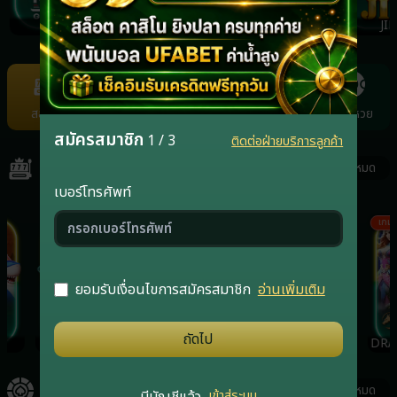
REDTIGER
JOKER
JILI
Item
12
of
สล็อต
คาสิโน
กีฬา
ยิงปลา
แทงหวย
22
สมัครสมาชิก
1 / 3
ติดต่อฝ่ายบริการลูกค้า
สล็อต
ดูทั้งหมด
เบอร์โทรศัพท์
เกมฮิต
เกมฮิต
เกมฮิ
ยอมรับเงื่อนไขการสมัครสมาชิก
อ่านเพิ่มเติม
ถัดไป
RSG
PRAGMATICPLAY
JOKER
DRA
คาสิโน
ดูทั้งหมด
มีบัญชีแล้ว
เข้าสู่ระบบ