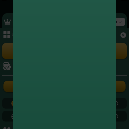
Top Ranking
สล็อต
เมนูหลัก
+4,065,836.00
1
xxxxxx3839
สล็อต
+3,240,653.00
2
xxxxxx5262
เล่นเกม
สล็อต
+2,778,979.84
3
xxxxxx0568
สล็อต
การเงิน
+2,337,489.00
4
xxxxxx8724
สล็อต
ฝากเงิน
ถอนเงิน
+2,283,639.10
5
xxxxxx5799
สล็อต
0.00
0.00
+2,102,538.00
6
xxxxxx7416
สล็อต
0.00
0.00
+2,031,334.00
7
xxxxxx3004
สล็อต