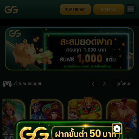
สมัครสมาชิก
เข้าสู่ระบบ
G
ป๊
Item
4
ค่ายเกมยอดนิยม
ดูทั้งหมด
of
7