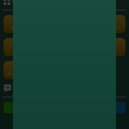
กิจกรรมรับเครดิต
+2,041,061.64
8
xxxxxx0558
สล็อต
+1,937,654.00
9
xxxxxx2686
สล็อต
เครดิตฟรี
คืนยอดเสีย
คอมมิชชั่น
แนะนำเพื่อน
Term and Conditions
+1,836,989.30
10
xxxxxx5664
Copyright © 2026 Godgaming168 All Rights Reserved.
สล็อต
เว็บตรง เกมครบ Godgaming168 มั่นคง ปลอดภัย ไม่ล็อคยูส ฝากถอนเร็ว
สล็อต บาคาร่า บอล หวย ออนไลน์ 24 ชั่วโมง
กงล้อ
รับแต้มฟรี
กรอกโค้ด
โปรโมชัน
ค่ายเกม
เช็คอินประจำวัน
Ranking
ทัวร์นาเมนต์
ติดต่อเรา
ติดต่อ Line
ติดต่อ Telegram