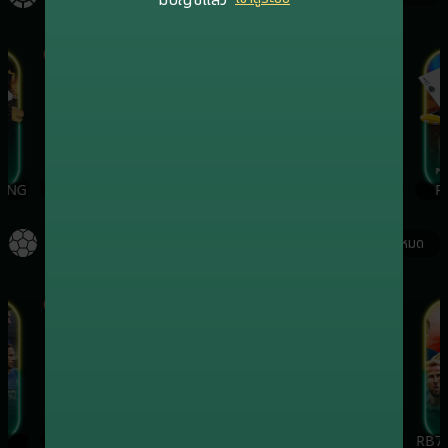
เกมฮิต
เกมฮิต
ING
EVOLUTION
SA
RB7CASINO
PR
กีฬา
ดูทั้งหมด
เกมฮิต
เกมฮิต
เกมฮิต
ONEBX
SBO
SABA
RB7