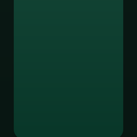
ช่องทางชำระเงิน