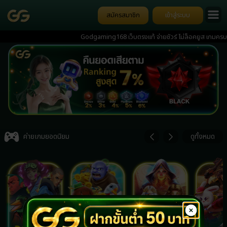
สมัครสมาชิก
เข้าสู่ระบบ
Godgaming168 เว็บตรงแท้ จ่ายชัวร์ ไม่ล็อคยูส เกมครบวงจร 
ป๊อกเด้ง การันตีความมั่นคง มีทีมงานดูแล 24 ชั่วโมง ฝากง่าย ถอ
Item
3
ค่ายเกมยอดนิยม
ดูทั้งหมด
of
7