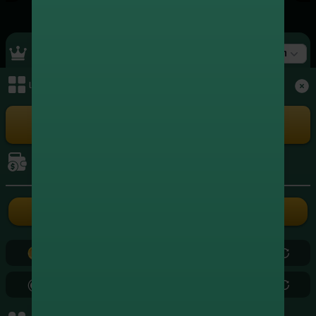
Top Ranking
สล็อต
เมนูหลัก
+4,110,185.00
1
xxxxxx3839
สล็อต
+3,290,605.00
2
xxxxxx5262
เล่นเกม
สล็อต
+2,778,979.84
3
xxxxxx0568
สล็อต
การเงิน
+2,304,737.00
4
xxxxxx8724
สล็อต
ฝากเงิน
ถอนเงิน
+2,234,245.10
5
xxxxxx5799
สล็อต
0.00
0.00
+2,117,812.00
6
xxxxxx7416
สล็อต
0.00
0.00
+2,087,617.00
7
xxxxxx3004
สล็อต