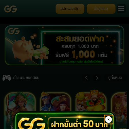
สมัครสมาชิก
เข้าสู่ระบบ
G
ป๊
Item
4
ค่ายเกมยอดนิยม
ดูทั้งหมด
of
7