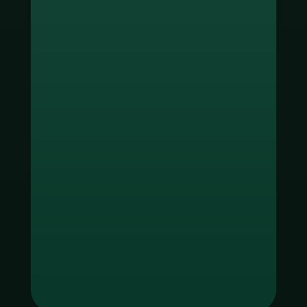
ช่องทางชำระเงิน