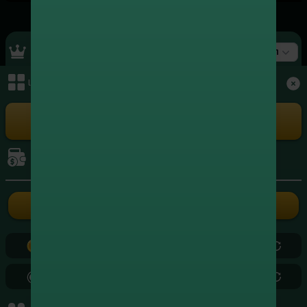
Top Ranking
สล็อต
เมนูหลัก
+4,065,836.00
1
xxxxxx3839
สล็อต
+3,240,653.00
2
xxxxxx5262
เล่นเกม
สล็อต
+2,778,979.84
3
xxxxxx0568
สล็อต
การเงิน
+2,350,799.00
4
xxxxxx8724
สล็อต
ฝากเงิน
ถอนเงิน
+2,300,929.10
5
xxxxxx5799
สล็อต
0.00
0.00
+2,102,538.00
6
xxxxxx7416
สล็อต
0.00
0.00
+2,031,334.00
7
xxxxxx3004
สล็อต