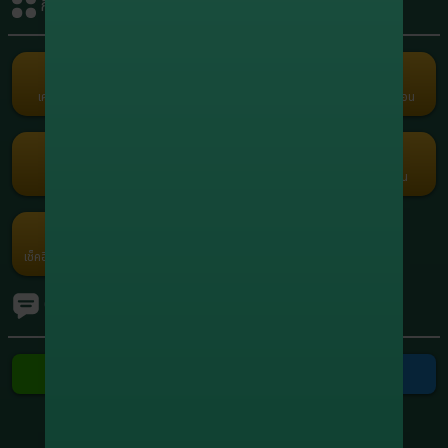
กิจกรรมรับเครดิต
+2,007,061.64
8
xxxxxx0558
สล็อต
+1,883,934.00
9
xxxxxx2686
สล็อต
เครดิตฟรี
คืนยอดเสีย
คอมมิชชั่น
แนะนำเพื่อน
Term and Conditions
+1,836,989.30
10
xxxxxx5664
Copyright © 2026 Godgaming168 All Rights Reserved.
สล็อต
เว็บตรง เกมครบ Godgaming168 มั่นคง ปลอดภัย ไม่ล็อคยูส ฝากถอนเร็ว
สล็อต บาคาร่า บอล หวย ออนไลน์ 24 ชั่วโมง
กงล้อ
รับแต้มฟรี
กรอกโค้ด
โปรโมชัน
ค่ายเกม
เช็คอินประจำวัน
Ranking
ทัวร์นาเมนต์
ติดต่อเรา
ติดต่อ Line
ติดต่อ Telegram