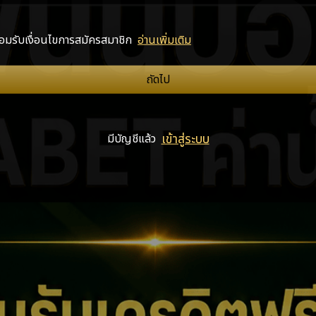
อมรับเงื่อนไขการสมัครสมาชิก
อ่านเพิ่มเติม
ถัดไป
เกมฮิต
เข้าสู่ระบบ
มีบัญชีแล้ว
SBO
SABA
RB7SPORTBO