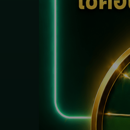
xxxxxx3839
xxxxxx5262
xxxxxx0568