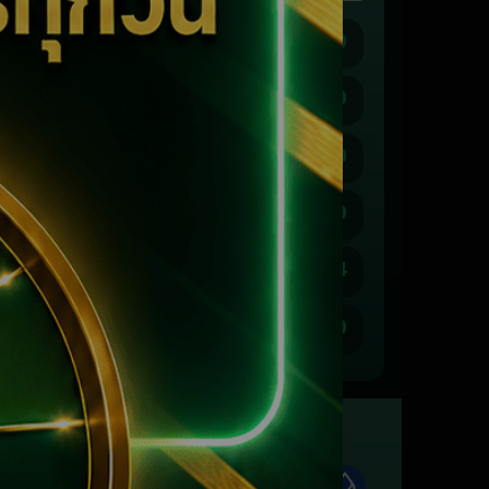
+2,350,799.00
สล็อต
+2,300,929.10
สล็อต
+2,102,538.00
สล็อต
+2,031,334.00
สล็อต
+2,007,061.64
สล็อต
+1,883,934.00
สล็อต
+1,836,989.30
สล็อต
ช่องทางชำระเงิน