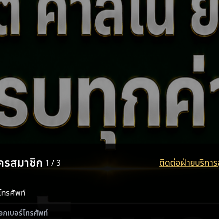
ATICPLAY
JOKER
DRAGOONSO
ครสมาชิก
ติดต่อฝ่ายบริการล
1 / 3
โทรศัพท์
SA
RB7CASINO
PRAGMAT...