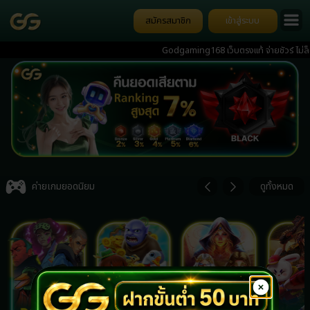
สมัครสมาชิก
เข้าสู่ระบบ
Godgaming168 เว็บตรงแท้ จ่ายชัวร์ ไม่ล็อคยู
ป๊อกเด้ง การันตีความมั่นคง มีทีมงานดูแล 24 ชั่ว
Item
3
ค่ายเกมยอดนิยม
ดูทั้งหมด
of
7