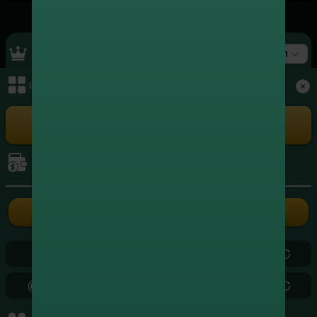
Top Ranking
สล็อต
เมนูหลัก
+3,911,391.00
1
xxxxxx3839
สล็อต
+3,165,438.00
2
xxxxxx5262
เล่นเกม
สล็อต
+2,731,179.84
3
xxxxxx0568
สล็อต
การเงิน
+2,239,426.70
4
xxxxxx5799
สล็อต
ฝากเงิน
ถอนเงิน
+2,137,899.00
5
xxxxxx8724
สล็อต
0.00
0.00
+2,052,723.99
6
xxxxxx0558
สล็อต
0.00
0.00
+2,022,662.00
7
xxxxxx7416
สล็อต