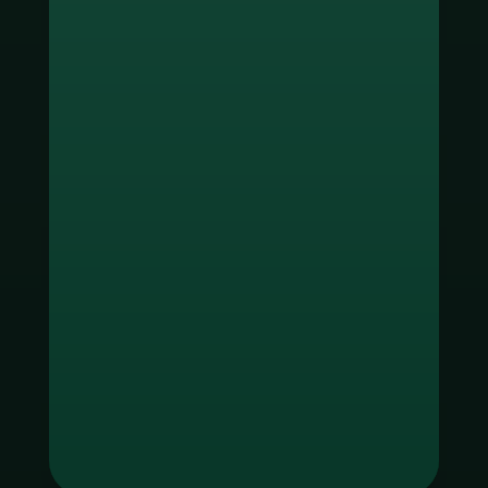
ช่องทางชำระเงิน