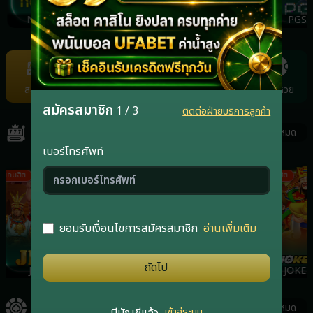
NOLIMIT
FACHAI
PRAGMATICPLAY
PGS
Item
7
of
สล็อต
คาสิโน
กีฬา
ยิงปลา
แทงหวย
22
สมัครสมาชิก
1 / 3
ติดต่อฝ่ายบริการลูกค้า
สล็อต
ดูทั้งหมด
เบอร์โทรศัพท์
เกมฮิต
เกมฮิต
เกมฮิต
ยอมรับเงื่อนไขการสมัครสมาชิก
อ่านเพิ่มเติม
ถัดไป
JILI
RSG
PRAGMATICPLAY
JOKER
คาสิโน
ดูทั้งหมด
มีบัญชีแล้ว
เข้าสู่ระบบ