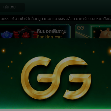
เล่นเกม
ายชัวร์ ไม่ล็อคยูส เกมครบวงจร สล็อต บาคาร่า บอล หวย ยิงปลา ป๊อกเด้