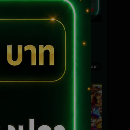
NAGA
REDTIGER
JOK
ดูทั้งหมด
เกมฮิต