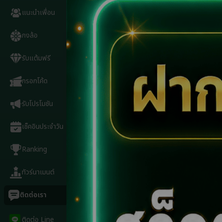
แนะนำเพื่อน
ION
AMBSLOT
NOLIMIT
กงล้อ
Item
รับแต้มฟรี
8
of
กรอกโค้ด
สล็อต
คาสิโน
22
รับโปรโมชัน
สล็อต
เช็คอินประจำวัน
เกมฮิต
Ranking
ทัวร์นาเมนต์
ติดต่อเรา
ติดต่อ Line