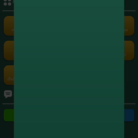
กิจกรรมรับเครดิต
+2,041,061.64
8
xxxxxx0558
สล็อต
+1,937,654.00
9
xxxxxx2686
สล็อต
เครดิตฟรี
คืนยอดเสีย
คอมมิชชั่น
แนะนำเพื่อน
Term and Conditions
+1,836,989.30
10
xxxxxx5664
Copyright © 2026 Godgaming168 All Rights Reserved.
สล็อต
เว็บตรง เกมครบ Godgaming168 มั่นคง ปลอดภัย ไม่ล็อคยูส ฝากถอนเร็ว
สล็อต บาคาร่า บอล หวย ออนไลน์ 24 ชั่วโมง
กงล้อ
รับแต้มฟรี
กรอกโค้ด
โปรโมชัน
ค่ายเกม
เช็คอินประจำวัน
Ranking
ทัวร์นาเมนต์
ติดต่อเรา
ติดต่อ Line
ติดต่อ Telegram