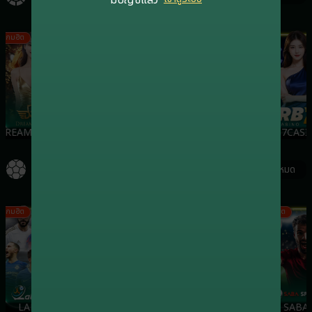
เกมฮิต
เกมฮิต
เกมฮิต
DREAMGAMING
EVOLUTION
SA
RB7CASI
กีฬา
ดูทั้งหมด
เกมฮิต
เกมฮิต
เกมฮิต
เกมฮิต
LALIKA
ONEBX
SBO
SABA