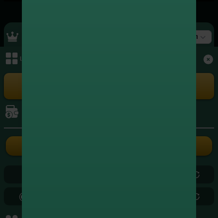
Top Ranking
สล็อต
เมนูหลัก
+4,141,309.00
1
xxxxxx3839
สล็อต
+3,290,605.00
2
xxxxxx5262
เล่นเกม
สล็อต
+2,778,979.84
3
xxxxxx0568
สล็อต
การเงิน
+2,288,007.00
4
xxxxxx8724
สล็อต
ฝากเงิน
ถอนเงิน
+2,227,165.10
5
xxxxxx5799
สล็อต
0.00
0.00
+2,121,394.00
6
xxxxxx7416
สล็อต
0.00
0.00
+2,087,617.00
7
xxxxxx3004
สล็อต