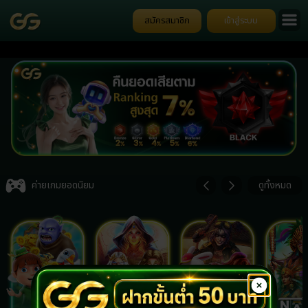
สมัครสมาชิก
เข้าสู่ระบบ
Go
ป๊
Item
3
ค่ายเกมยอดนิยม
ดูทั้งหมด
of
7