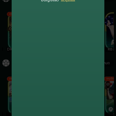
เกมฮิต
เกมฮิต
เกมฮิต
DREAMGAMING
EVOLUTION
SA
RB7C
กีฬา
ดูทั้งหมด
เกมฮิต
เกมฮิต
เกมฮิต
เกมฮิต
LALIKA
ONEBX
SBO
S