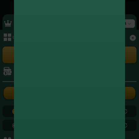
Top Ranking
สล็อต
เมนูหลัก
+4,141,309.00
1
xxxxxx3839
สล็อต
+3,290,605.00
2
xxxxxx5262
เล่นเกม
สล็อต
+2,778,979.84
3
xxxxxx0568
สล็อต
การเงิน
+2,288,007.00
4
xxxxxx8724
สล็อต
ฝากเงิน
ถอนเงิน
+2,227,165.10
5
xxxxxx5799
สล็อต
0.00
0.00
+2,121,394.00
6
xxxxxx7416
สล็อต
0.00
0.00
+2,087,617.00
7
xxxxxx3004
สล็อต