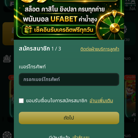
FACHAI
PRAGMATICPLAY
PGSLOT
NA
Item
8
of
สล็อต
คาสิโน
กีฬา
ยิงปลา
แทงหวย
22
สมัครสมาชิก
1 / 3
ติดต่อฝ่ายบริการลูกค้า
สล็อต
ดูทั้งหมด
เบอร์โทรศัพท์
เกมฮิต
เกมฮิต
เกมฮิต
ยอมรับเงื่อนไขการสมัครสมาชิก
อ่านเพิ่มเติม
ถัดไป
JILI
RSG
PRAGMATICPLAY
JO
คาสิโน
ดูทั้งหมด
มีบัญชีแล้ว
เข้าสู่ระบบ