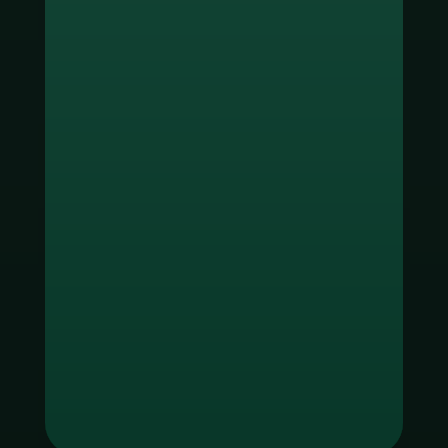
ช่องทางชำระเงิน