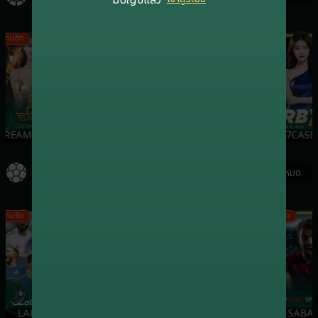
เกมฮิต
เกมฮิต
เกมฮิต
REAMGAMING
EVOLUTION
SA
RB7CASI
กีฬา
ดูทั้งหมด
เกมฮิต
เกมฮิต
เกมฮิต
เกมฮิต
LALIKA
ONEBX
SBO
SABA