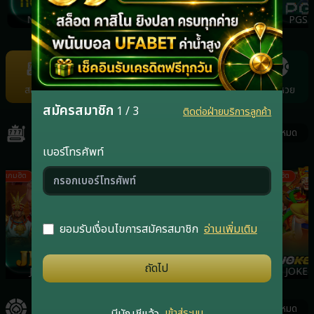
NOLIMIT
FACHAI
PRAGMATICPLAY
PGS
Item
7
of
สล็อต
คาสิโน
กีฬา
ยิงปลา
แทงหวย
22
สมัครสมาชิก
1 / 3
ติดต่อฝ่ายบริการลูกค้า
สล็อต
ดูทั้งหมด
เบอร์โทรศัพท์
เกมฮิต
เกมฮิต
เกมฮิต
ยอมรับเงื่อนไขการสมัครสมาชิก
อ่านเพิ่มเติม
ถัดไป
JILI
RSG
PRAGMATICPLAY
JOKER
คาสิโน
ดูทั้งหมด
มีบัญชีแล้ว
เข้าสู่ระบบ