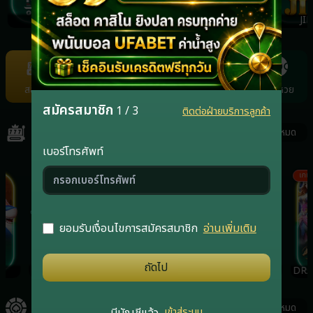
NAGA
REDTIGER
JOKER
JIL
Item
11
of
สล็อต
คาสิโน
กีฬา
ยิงปลา
แทงหวย
22
สมัครสมาชิก
1 / 3
ติดต่อฝ่ายบริการลูกค้า
สล็อต
ดูทั้งหมด
เบอร์โทรศัพท์
เกมฮิต
เกมฮิต
เกมฮ
ยอมรับเงื่อนไขการสมัครสมาชิก
อ่านเพิ่มเติม
ถัดไป
RSG
PRAGMATICPLAY
JOKER
DRA
คาสิโน
ดูทั้งหมด
มีบัญชีแล้ว
เข้าสู่ระบบ