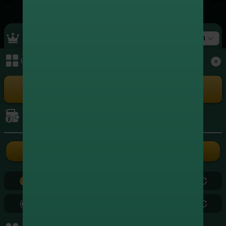
Top Ranking
สล็อต
เมนูหลัก
+4,110,185.00
1
xxxxxx3839
สล็อต
+3,290,605.00
2
xxxxxx5262
เล่นเกม
สล็อต
+2,778,979.84
3
xxxxxx0568
สล็อต
การเงิน
+2,304,737.00
4
xxxxxx8724
สล็อต
ฝากเงิน
ถอนเงิน
+2,234,245.10
5
xxxxxx5799
สล็อต
0.00
0.00
+2,117,812.00
6
xxxxxx7416
สล็อต
0.00
0.00
+2,087,617.00
7
xxxxxx3004
สล็อต