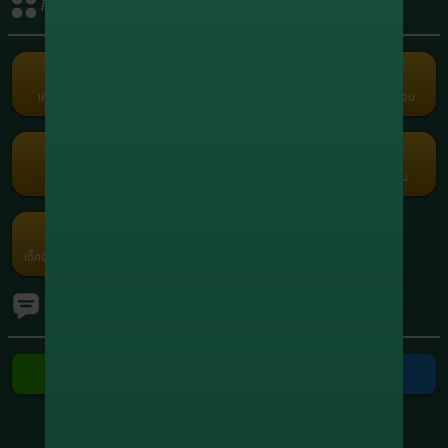
กิจกรรมรับเครดิต
+2,041,061.64
8
xxxxxx0558
สล็อต
+1,928,112.00
9
xxxxxx2686
สล็อต
เครดิตฟรี
คืนยอดเสีย
คอมมิชชั่น
แนะนำเพื่อน
Term and Conditions
+1,836,989.30
10
xxxxxx5664
Copyright © 2026 Godgaming168 All Rights Reserved.
สล็อต
เว็บตรง เกมครบ Godgaming168 มั่นคง ปลอดภัย ไม่ล็อคยูส ฝากถอนเร็ว
สล็อต บาคาร่า บอล หวย ออนไลน์ 24 ชั่วโมง
กงล้อ
รับแต้มฟรี
กรอกโค้ด
โปรโมชัน
ค่ายเกม
เช็คอินประจำวัน
Ranking
ทัวร์นาเมนต์
ติดต่อเรา
ติดต่อ Line
ติดต่อ Telegram