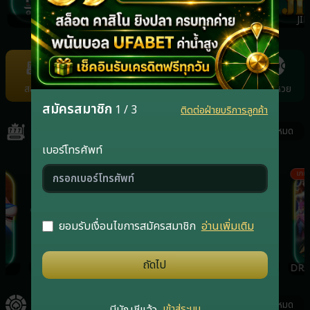
NAGA
REDTIGER
JOKER
JIL
Item
12
of
สล็อต
คาสิโน
กีฬา
ยิงปลา
แทงหวย
22
สมัครสมาชิก
1 / 3
ติดต่อฝ่ายบริการลูกค้า
สล็อต
ดูทั้งหมด
เบอร์โทรศัพท์
เกมฮิต
เกมฮิต
เกมฮ
ยอมรับเงื่อนไขการสมัครสมาชิก
อ่านเพิ่มเติม
ถัดไป
RSG
PRAGMATICPLAY
JOKER
DRA
คาสิโน
ดูทั้งหมด
มีบัญชีแล้ว
เข้าสู่ระบบ