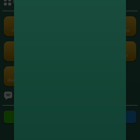
กิจกรรมรับเครดิต
+2,007,061.64
8
xxxxxx0558
สล็อต
+1,883,934.00
9
xxxxxx2686
สล็อต
เครดิตฟรี
คืนยอดเสีย
คอมมิชชั่น
แนะนำเพื่อน
Term and Conditions
+1,836,989.30
10
xxxxxx5664
Copyright © 2026 Godgaming168 All Rights Reserved.
สล็อต
เว็บตรง เกมครบ Godgaming168 มั่นคง ปลอดภัย ไม่ล็อคยูส ฝากถอนเร็ว
สล็อต บาคาร่า บอล หวย ออนไลน์ 24 ชั่วโมง
กงล้อ
รับแต้มฟรี
กรอกโค้ด
โปรโมชัน
ค่ายเกม
เช็คอินประจำวัน
Ranking
ทัวร์นาเมนต์
ติดต่อเรา
ติดต่อ Line
ติดต่อ Telegram