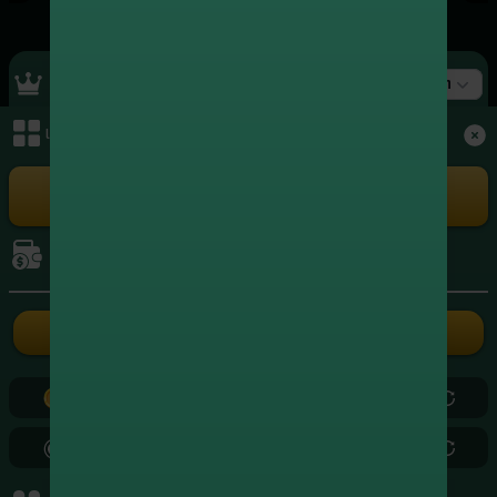
Top Ranking
สล็อต
เมนูหลัก
+4,065,836.00
1
xxxxxx3839
สล็อต
+3,240,653.00
2
xxxxxx5262
เล่นเกม
สล็อต
+2,778,979.84
3
xxxxxx0568
สล็อต
การเงิน
+2,350,799.00
4
xxxxxx8724
สล็อต
ฝากเงิน
ถอนเงิน
+2,300,929.10
5
xxxxxx5799
สล็อต
0.00
0.00
+2,102,538.00
6
xxxxxx7416
สล็อต
0.00
0.00
+2,031,334.00
7
xxxxxx3004
สล็อต