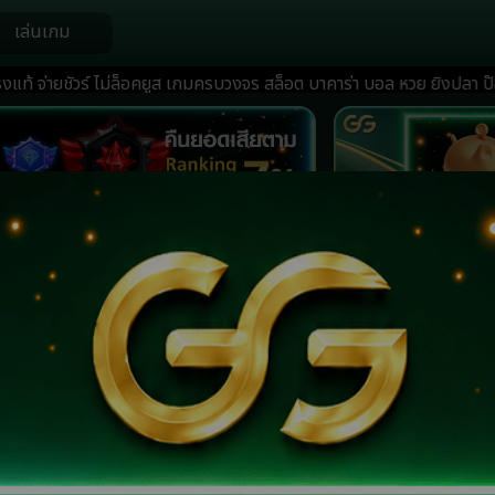
เล่นเกม
 เกมครบวงจร สล็อต บาคาร่า บอล หวย ยิงปลา ป๊อกเด้ง การันตีความมั่นค