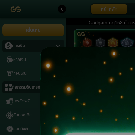
หน้าหลัก
หน้าหลัก
Godgaming168 เว็บตรงแท้ จ่ายชัวร์ ไม่ล็อคยูส
เล่นเกม
การเงิน
ฝากเงิน
Item
3
ค่ายเกมยอดนิยม
ถอนเงิน
of
7
กิจกรรมรับเครดิต
เครดิตฟรี
คืนยอดเสีย
คอมมิชชั่น