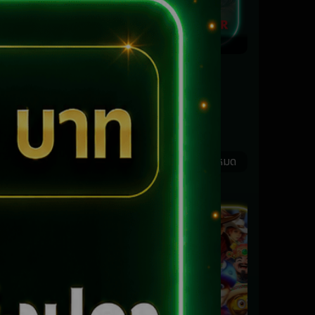
REDTIGER
JOKER
JIL
ดูทั้งหมด
ฮิต