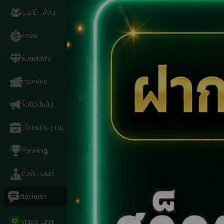
แนะนำเพื่อน
OT
NOLIMIT
FACHAI
PR
กงล้อ
Item
รับแต้มฟรี
8
of
กรอกโค้ด
สล็อต
คาสิโน
22
รับโปรโมชัน
สล็อต
เช็คอินประจำวัน
เกมฮิต
Ranking
ทัวร์นาเมนต์
ติดต่อเรา
ติดต่อ Line