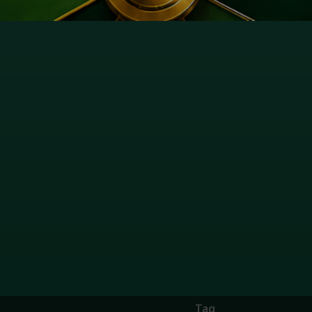
All Rights
คง ปลอดภัย ไม่ล็อค
ย ออนไลน์ 24 ชั่วโมง
Tag