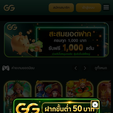
สมัครสมาชิก
เข้าสู่ระบบ
G
ป
Item
4
ค่ายเกมยอดนิยม
ดูทั้งหมด
of
7