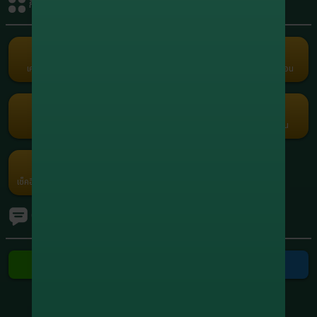
กิจกรรมรับเครดิต
+1,932,213.00
8
xxxxxx3004
สล็อต
+1,773,439.00
9
xxxxxx2686
สล็อต
เครดิตฟรี
คืนยอดเสีย
คอมมิชชั่น
แนะนำเพื่อน
Term and Conditions
+1,690,788.80
10
xxxxxx8880
Copyright © 2026 Godgaming168 All Rights Reserved.
สล็อต
เว็บตรง เกมครบ Godgaming168 มั่นคง ปลอดภัย ไม่ล็อคยูส ฝากถอนเร็ว
สล็อต บาคาร่า บอล หวย ออนไลน์ 24 ชั่วโมง
กงล้อ
รับแต้มฟรี
กรอกโค้ด
โปรโมชัน
ค่ายเกม
เช็คอินประจำวัน
Ranking
ทัวร์นาเมนต์
ติดต่อเรา
ติดต่อ Line
ติดต่อ Telegram