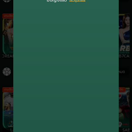
เกมฮิต
เกมฮิต
เกมฮิต
DREAMGAMING
EVOLUTION
SA
RB7CAS
กีฬา
ดูทั้งหมด
เกมฮิต
เกมฮิต
เกมฮิต
เกมฮิต
LALIKA
ONEBX
SBO
SABA