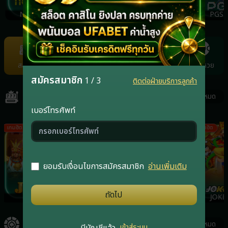
NOLIMIT
FACHAI
PRAGMATICPLAY
PGS
Item
7
of
สล็อต
คาสิโน
กีฬา
ยิงปลา
แทงหวย
22
สมัครสมาชิก
1 / 3
ติดต่อฝ่ายบริการลูกค้า
สล็อต
ดูทั้งหมด
เบอร์โทรศัพท์
เกมฮิต
เกมฮิต
เกมฮิต
ยอมรับเงื่อนไขการสมัครสมาชิก
อ่านเพิ่มเติม
ถัดไป
JILI
RSG
PRAGMATICPLAY
JOKE
คาสิโน
ดูทั้งหมด
มีบัญชีแล้ว
เข้าสู่ระบบ