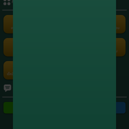
กิจกรรมรับเครดิต
+1,752,663.00
8
xxxxxx3004
สล็อต
+1,749,071.80
9
xxxxxx8880
สล็อต
เครดิตฟรี
คืนยอดเสีย
คอมมิชชั่น
แนะนำเพื่อน
Term and Conditions
+1,612,970.75
10
xxxxxx9497
Copyright © 2026 Godgaming168 All Rights Reserved.
สล็อต
เว็บตรง เกมครบ Godgaming168 มั่นคง ปลอดภัย ไม่ล็อคยูส ฝากถอนเร็ว
สล็อต บาคาร่า บอล หวย ออนไลน์ 24 ชั่วโมง
กงล้อ
รับแต้มฟรี
กรอกโค้ด
โปรโมชัน
ค่ายเกม
เช็คอินประจำวัน
Ranking
ทัวร์นาเมนต์
ติดต่อเรา
ติดต่อ Line
ติดต่อ Telegram