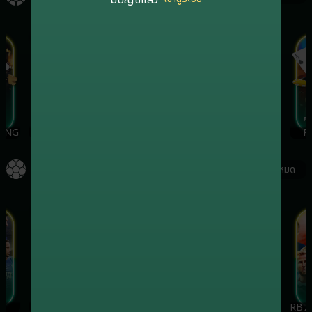
เกมฮิต
เกมฮิต
ING
EVOLUTION
SA
RB7CASINO
PR
กีฬา
ดูทั้งหมด
เกมฮิต
เกมฮิต
เกมฮิต
ONEBX
SBO
SABA
RB7