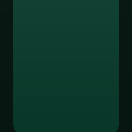
ช่องทางชำระเงิน