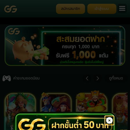
สมัครสมาชิก
เข้าสู่ระบบ
G
ป๊
Item
4
ค่ายเกมยอดนิยม
ดูทั้งหมด
of
7