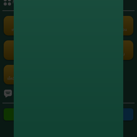
กิจกรรมรับเครดิต
+1,932,213.00
8
xxxxxx3004
สล็อต
+1,875,868.00
9
xxxxxx2686
สล็อต
เครดิตฟรี
คืนยอดเสีย
คอมมิชชั่น
แนะนำเพื่อน
Term and Conditions
+1,690,788.80
10
xxxxxx8880
Copyright © 2026 Godgaming168 All Rights Reserved.
สล็อต
เว็บตรง เกมครบ Godgaming168 มั่นคง ปลอดภัย ไม่ล็อคยูส ฝากถอนเร็ว
สล็อต บาคาร่า บอล หวย ออนไลน์ 24 ชั่วโมง
กงล้อ
รับแต้มฟรี
กรอกโค้ด
โปรโมชัน
ค่ายเกม
เช็คอินประจำวัน
Ranking
ทัวร์นาเมนต์
ติดต่อเรา
ติดต่อ Line
ติดต่อ Telegram