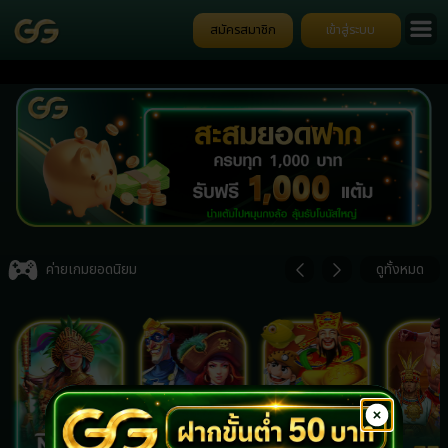
สมัครสมาชิก
เข้าสู่ระบบ
G
ป
Item
4
ค่ายเกมยอดนิยม
ดูทั้งหมด
of
7