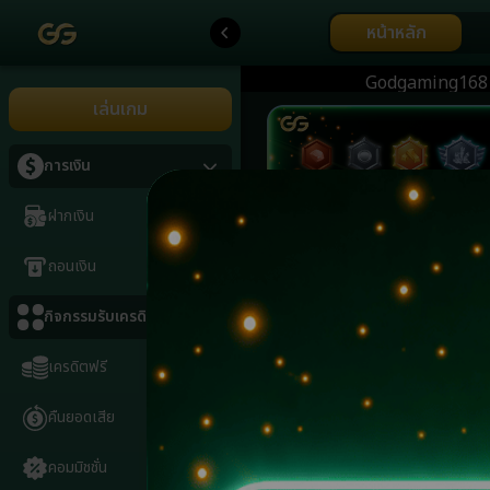
หน้าหลัก
หน้าหลัก
Godgaming168 เว็บตรงแท้ จ่ายช
เล่นเกม
การเงิน
ฝากเงิน
Item
3
ค่ายเกมยอดนิยม
ถอนเงิน
of
7
กิจกรรมรับเครดิต
เครดิตฟรี
คืนยอดเสีย
คอมมิชชั่น