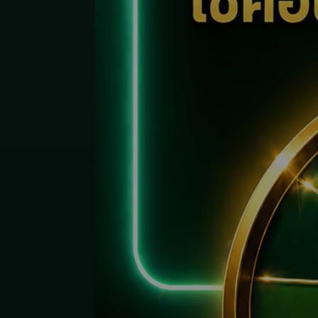
xxxxxx3839
xxxxxx5262
xxxxxx0568