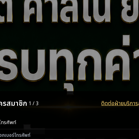
PRAGMATICPLAY
JOKER
เกมฮิต
ครสมาชิก
ติดต่อฝ่ายบริการล
1 / 3
โทรศัพท์
SA
RB7CASINO