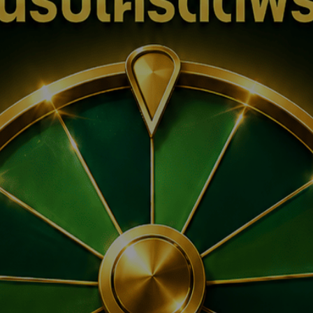
xxxxxx8724
4
สล็อต
ยอดเล่นวันนี้
xxxxxx5799
5
+4,031,386.00
xxxxxx7416
6
สล็อต
ยอดเล่นวันนี้
xxxxxx0558
7
+3,117,125.00
xxxxxx3004
8
สล็อต
ยอดเล่นวันนี้
xxxxxx2686
9
+2,778,979.84
xxxxxx5664
10
ค่ายเกม