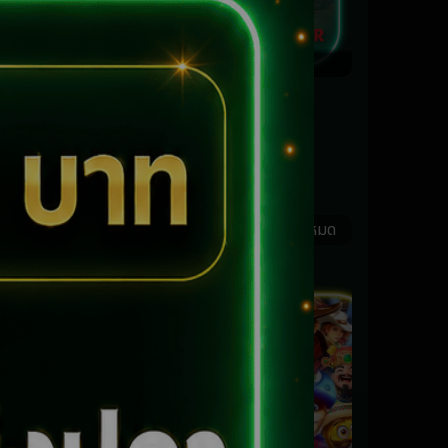
NAGA
REDTIGER
JOK
ดูทั้งหมด
เกมฮิต