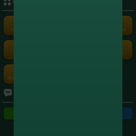
กิจกรรมรับเครดิต
+2,041,061.64
8
xxxxxx0558
สล็อต
+1,937,654.00
9
xxxxxx2686
สล็อต
เครดิตฟรี
คืนยอดเสีย
คอมมิชชั่น
แนะนำเพื่อน
Term and Conditions
+1,836,989.30
10
xxxxxx5664
Copyright © 2026 Godgaming168 All Rights Reserved.
สล็อต
เว็บตรง เกมครบ Godgaming168 มั่นคง ปลอดภัย ไม่ล็อคยูส ฝากถอนเร็ว
สล็อต บาคาร่า บอล หวย ออนไลน์ 24 ชั่วโมง
กงล้อ
รับแต้มฟรี
กรอกโค้ด
โปรโมชัน
ค่ายเกม
เช็คอินประจำวัน
Ranking
ทัวร์นาเมนต์
ติดต่อเรา
ติดต่อ Line
ติดต่อ Telegram