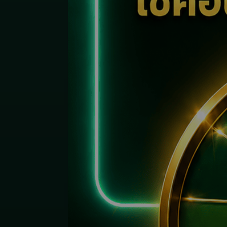
xxxxxx3839
xxxxxx5262
xxxxxx0568