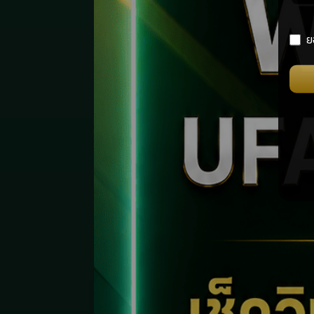
กีฬา
ย
เกมฮิต
เกมฮิต
FA
LALIKA
ONEBX
Top Ranking