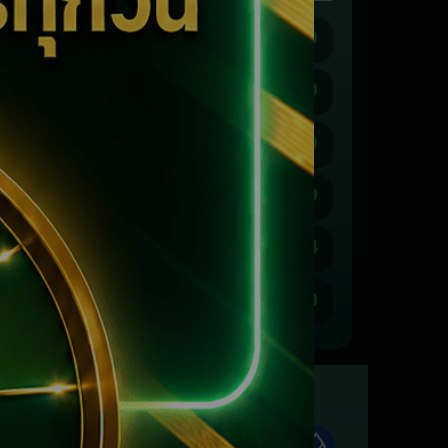
+2,304,737.00
สล็อต
+2,225,845.10
สล็อต
+2,117,812.00
สล็อต
+2,087,617.00
สล็อต
+2,041,061.64
สล็อต
+1,928,112.00
สล็อต
+1,836,989.30
สล็อต
ช่องทางชำระเงิน