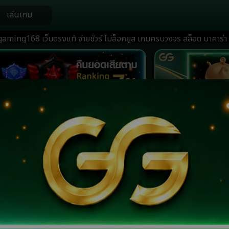
เล่นเกม
ายชัวร์ ไม่ล็อคยูส เกมครบวงจร สล็อต บาคาร่า บอล หวย ยิงปลา ป๊อกเด้