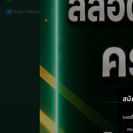
ติดต่อ Telegram
LOT
JILI
RSG
คาสิโน
เกมฮิต
เกมฮิต
สมั
เบอร์
XY
DREAMGAMING
EVOLUTION