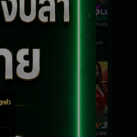
DRAGOONSOFT
VPLUS
ดูทั้งหมด
ูกค้า
PRAGMAT...
SV388