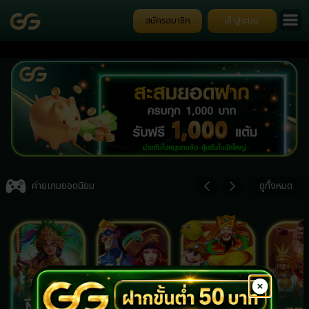
สมัครสมาชิก
เข้าสู่ระบบ
G
ป
Item
4
ค่ายเกมยอดนิยม
ดูทั้งหมด
of
7