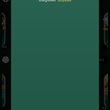
เกมฮิต
เกมฮิต
ING
EVOLUTION
SA
RB7CASINO
PR
กีฬา
ดูทั้งหมด
เกมฮิต
เกมฮิต
เกมฮิต
ONEBX
SBO
SABA
RB7