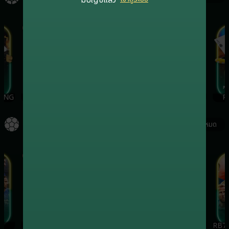
เกมฮิต
เกมฮิต
ING
EVOLUTION
SA
RB7CASINO
PR
กีฬา
ดูทั้งหมด
เกมฮิต
เกมฮิต
เกมฮิต
ONEBX
SBO
SABA
RB7