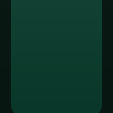
ช่องทางชำระเงิน