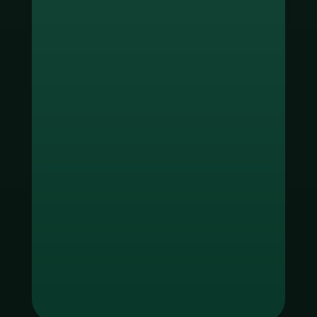
ช่องทางชำระเงิน