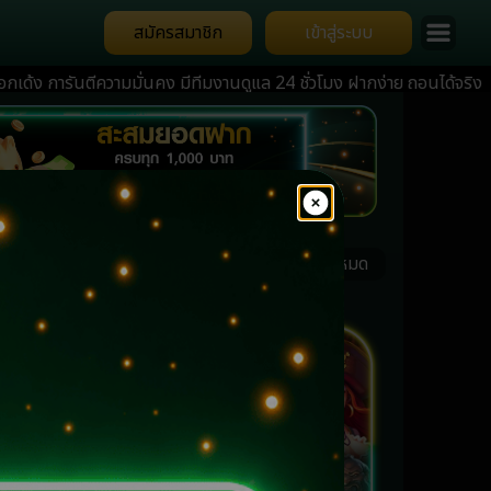
สมัครสมาชิก
เข้าสู่ระบบ
ง มีทีมงานดูแล 24 ชั่วโมง ฝากง่าย ถอนได้จริง
ดูทั้งหมด