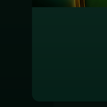
Term and Conditions
Copyright © 2026 Godgaming168 
Reserved.
เว็บตรง เกมครบ Godgaming168 มั่น
ยูส ฝากถอนเร็ว สล็อต บาคาร่า บอล หว