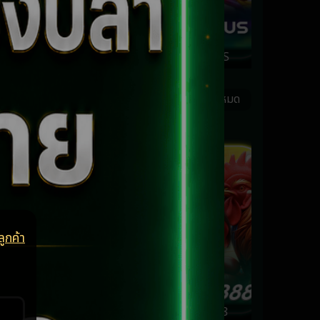
DRAGOONSOFT
VPLUS
F
ดูทั้งหมด
ูกค้า
PRAGMAT...
SV388
WMC