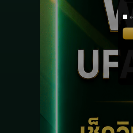
กีฬา
ย
เกมฮิต
เกมฮิต
LALIKA
ONEBX
Top Ranking