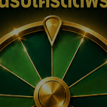
xxxxxx5799
4
สล็อต
ยอดเล่นวันนี้
xxxxxx8724
5
+4,051,388.50
xxxxxx0558
6
สล็อต
ยอดเล่นวันนี้
xxxxxx7416
7
+3,207,598.00
xxxxxx3004
8
สล็อต
ยอดเล่นวันนี้
xxxxxx2686
9
+2,778,979.84
xxxxxx8880
10
ค่ายเกม