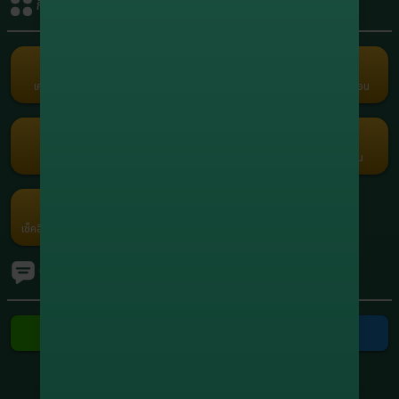
กิจกรรมรับเครดิต
+1,932,213.00
8
xxxxxx3004
สล็อต
+1,773,439.00
9
xxxxxx2686
สล็อต
เครดิตฟรี
คืนยอดเสีย
คอมมิชชั่น
แนะนำเพื่อน
Term and Conditions
+1,690,788.80
10
xxxxxx8880
Copyright © 2026 Godgaming168 All Rights Reserved.
สล็อต
เว็บตรง เกมครบ Godgaming168 มั่นคง ปลอดภัย ไม่ล็อคยูส ฝากถอนเร็ว
สล็อต บาคาร่า บอล หวย ออนไลน์ 24 ชั่วโมง
กงล้อ
รับแต้มฟรี
กรอกโค้ด
โปรโมชัน
ค่ายเกม
เช็คอินประจำวัน
Ranking
ทัวร์นาเมนต์
ติดต่อเรา
ติดต่อ Line
ติดต่อ Telegram