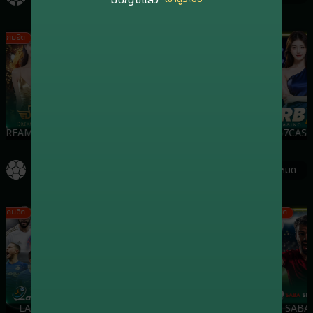
เกมฮิต
เกมฮิต
เกมฮิต
DREAMGAMING
EVOLUTION
SA
RB7CASI
กีฬา
ดูทั้งหมด
เกมฮิต
เกมฮิต
เกมฮิต
เกมฮิต
LALIKA
ONEBX
SBO
SABA