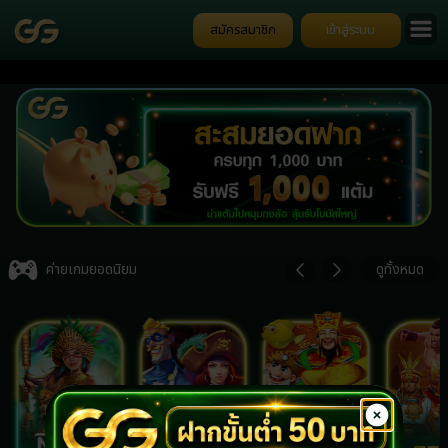
สมัครสมาชิก
เข้าสู่ระบบ
G
ป
Item
4
ค่ายเกมยอดนิยม
ดูทั้งหมด
of
7