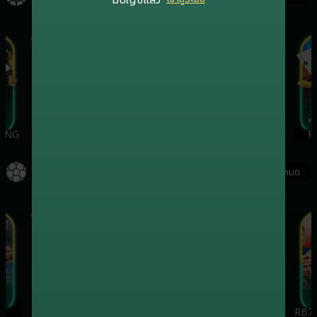
เกมฮิต
เกมฮิต
ING
EVOLUTION
SA
RB7CASINO
PR
กีฬา
ดูทั้งหมด
เกมฮิต
เกมฮิต
เกมฮิต
ONEBX
SBO
SABA
RB7