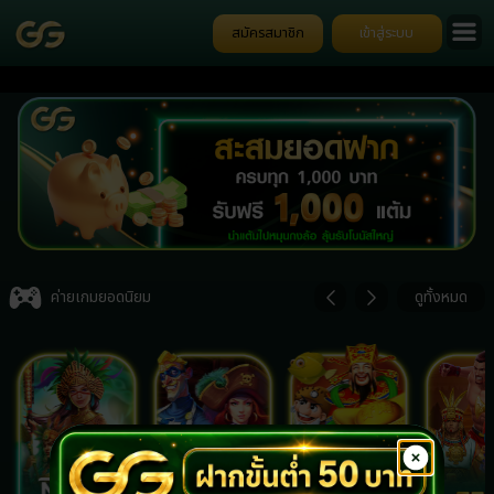
สมัครสมาชิก
เข้าสู่ระบบ
Go
ป๊
Item
4
ค่ายเกมยอดนิยม
ดูทั้งหมด
of
7