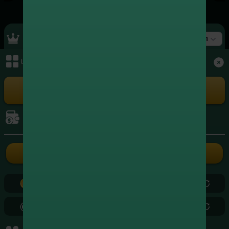
Top Ranking
สล็อต
เมนูหลัก
+4,065,836.00
1
xxxxxx3839
สล็อต
+3,240,653.00
2
xxxxxx5262
เล่นเกม
สล็อต
+2,778,979.84
3
xxxxxx0568
สล็อต
การเงิน
+2,324,549.00
4
xxxxxx8724
สล็อต
ฝากเงิน
ถอนเงิน
+2,278,089.10
5
xxxxxx5799
สล็อต
0.00
0.00
+2,128,813.64
6
xxxxxx0558
สล็อต
0.00
0.00
+2,029,934.00
7
xxxxxx7416
สล็อต