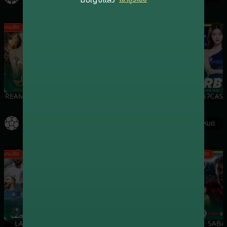
เกมฮิต
เกมฮิต
เกมฮิต
DREAMGAMING
EVOLUTION
SA
RB7CASI
กีฬา
ดูทั้งหมด
เกมฮิต
เกมฮิต
เกมฮิต
เกมฮิต
LALIKA
ONEBX
SBO
SABA