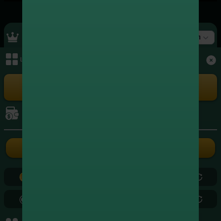
Top Ranking
สล็อต
เมนูหลัก
+4,087,353.50
1
xxxxxx3839
สล็อต
+3,207,598.00
2
xxxxxx5262
เล่นเกม
สล็อต
+2,778,979.84
3
xxxxxx0568
สล็อต
การเงิน
+2,282,838.70
4
xxxxxx5799
สล็อต
ฝากเงิน
ถอนเงิน
+2,273,119.00
5
xxxxxx8724
สล็อต
0.00
0.00
+2,188,588.59
6
xxxxxx0558
สล็อต
0.00
0.00
+1,986,144.00
7
xxxxxx7416
สล็อต