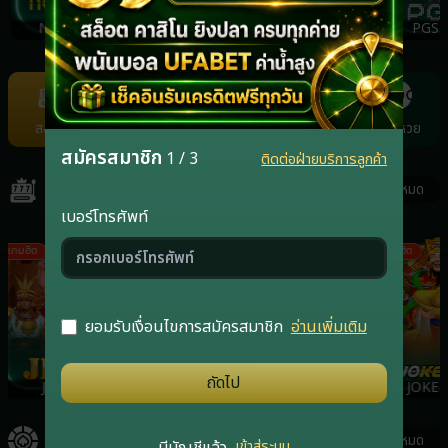
NOLIMIT
FACHAI
PRAGMATICPLAY
PGS
Item
7
of
สล็อต
คาสิโน
กีฬา
ยิงปลา
แทงหวย
22
สมัครสมาชิก
1 / 3
ติดต่อฝ่ายบริการลูกค้า
สล็อต
ดูทั้งหมด
เบอร์โทรศัพท์
เกมฮิต
เกมฮิต
เกมฮิต
ยอมรับเงื่อนไขการสมัครสมาชิก
อ่านเพิ่มเติม
ถัดไป
JILI
RSG
PRAGMATICPLAY
JOKER
คาสิโน
ดูทั้งหมด
มีบัญชีแล้ว
เข้าสู่ระบบ