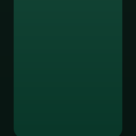
ช่องทางชำระเงิน