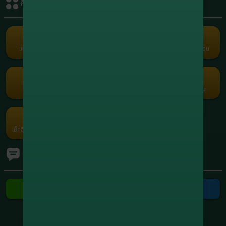
กิจกรรมรับเครดิต
+1,932,213.00
8
xxxxxx3004
สล็อต
+1,773,439.00
9
xxxxxx2686
สล็อต
เครดิตฟรี
คืนยอดเสีย
คอมมิชชั่น
แนะนำเพื่อน
Term and Conditions
+1,690,788.80
10
xxxxxx8880
Copyright © 2026 Godgaming168 All Rights Reserved.
สล็อต
เว็บตรง เกมครบ Godgaming168 มั่นคง ปลอดภัย ไม่ล็อคยูส ฝากถอนเร็ว
สล็อต บาคาร่า บอล หวย ออนไลน์ 24 ชั่วโมง
กงล้อ
รับแต้มฟรี
กรอกโค้ด
โปรโมชัน
ค่ายเกม
เช็คอินประจำวัน
Ranking
ทัวร์นาเมนต์
ติดต่อเรา
ติดต่อ Line
ติดต่อ Telegram