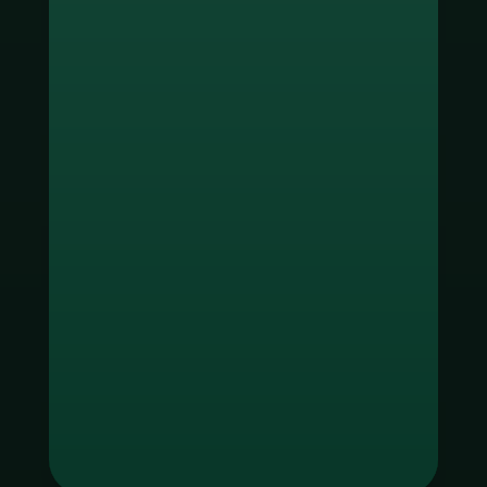
ช่องทางชำระเงิน