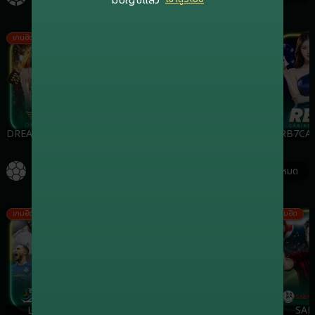
เกมฮิต
เกมฮิต
เกมฮิต
DREAMGAMING
EVOLUTION
SA
RB7CAS
กีฬา
ดูทั้งหมด
เกมฮิต
เกมฮิต
เกมฮิต
เกมฮิต
LALIKA
ONEBX
SBO
SAB