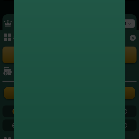
Top Ranking
สล็อต
เมนูหลัก
+4,083,836.00
1
xxxxxx3839
สล็อต
+3,298,765.00
2
xxxxxx5262
เล่นเกม
สล็อต
+2,778,979.84
3
xxxxxx0568
สล็อต
การเงิน
+2,304,737.00
4
xxxxxx8724
สล็อต
ฝากเงิน
ถอนเงิน
+2,186,795.10
5
xxxxxx5799
สล็อต
0.00
0.00
+2,114,236.00
6
xxxxxx7416
สล็อต
0.00
0.00
+2,041,061.64
7
xxxxxx0558
สล็อต