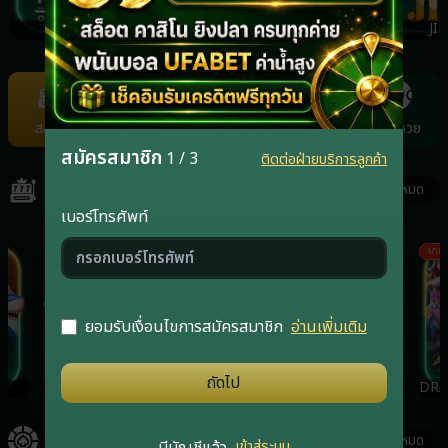
NAGA
REDTIGER
JOKER
JIL
Item
11
of
สล็อต
คาสิโน
กีฬา
ยิงปลา
แทงหวย
22
สมัครสมาชิก
1 / 3
ติดต่อฝ่ายบริการลูกค้า
สล็อต
ดูทั้งหมด
เบอร์โทรศัพท์
เกมฮิต
เกมฮิต
เกมฮ
ยอมรับเงื่อนไขการสมัครสมาชิก
อ่านเพิ่มเติม
ถัดไป
RSG
PRAGMATICPLAY
JOKER
DRA
คาสิโน
ดูทั้งหมด
มีบัญชีแล้ว
เข้าสู่ระบบ