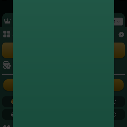
Top Ranking
สล็อต
เมนูหลัก
+4,087,353.50
1
xxxxxx3839
สล็อต
+3,207,598.00
2
xxxxxx5262
เล่นเกม
สล็อต
+2,778,979.84
3
xxxxxx0568
สล็อต
การเงิน
+2,282,838.70
4
xxxxxx5799
สล็อต
ฝากเงิน
ถอนเงิน
+2,273,119.00
5
xxxxxx8724
สล็อต
0.00
0.00
+2,133,672.64
6
xxxxxx0558
สล็อต
0.00
0.00
+2,000,790.00
7
xxxxxx7416
สล็อต