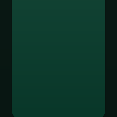
ช่องทางชำระเงิน