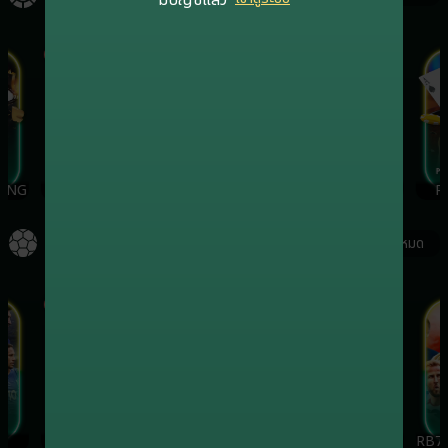
เกมฮิต
เกมฮิต
ING
EVOLUTION
SA
RB7CASINO
PR
กีฬา
ดูทั้งหมด
เกมฮิต
เกมฮิต
เกมฮิต
ONEBX
SBO
SABA
RB7