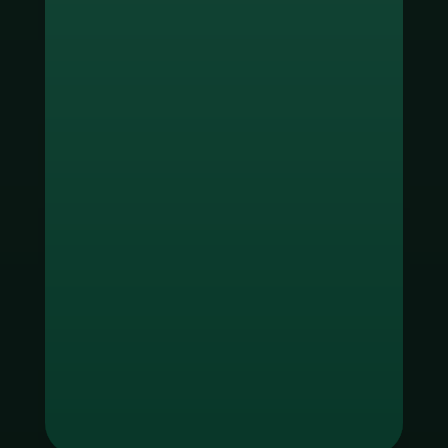
ช่องทางชำระเงิน