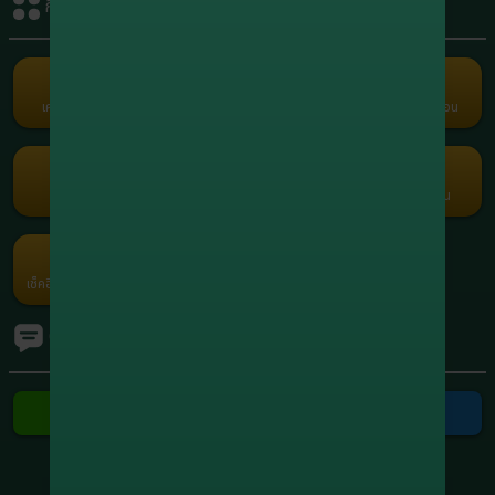
กิจกรรมรับเครดิต
+2,041,061.64
8
xxxxxx0558
สล็อต
+1,937,654.00
9
xxxxxx2686
สล็อต
เครดิตฟรี
คืนยอดเสีย
คอมมิชชั่น
แนะนำเพื่อน
Term and Conditions
+1,836,989.30
10
xxxxxx5664
Copyright © 2026 Godgaming168 All Rights Reserved.
สล็อต
เว็บตรง เกมครบ Godgaming168 มั่นคง ปลอดภัย ไม่ล็อคยูส ฝากถอนเร็ว
สล็อต บาคาร่า บอล หวย ออนไลน์ 24 ชั่วโมง
กงล้อ
รับแต้มฟรี
กรอกโค้ด
โปรโมชัน
ค่ายเกม
เช็คอินประจำวัน
Ranking
ทัวร์นาเมนต์
ติดต่อเรา
ติดต่อ Line
ติดต่อ Telegram