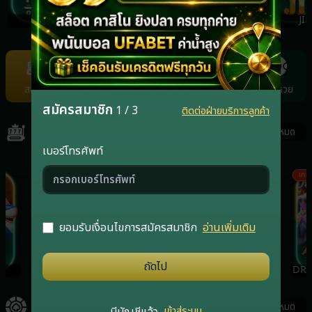
NAGA
REDTIGER
JOKER
JIL
Item
12
of
สล็อต
คาสิโน
กีฬา
ยิงปลา
แทงหวย
22
สมัครสมาชิก
1 / 3
ติดต่อฝ่ายบริการลูกค้า
สล็อต
ดูทั้งหมด
เบอร์โทรศัพท์
เกมฮิต
เกมฮิต
เกมฮ
ยอมรับเงื่อนไขการสมัครสมาชิก
อ่านเพิ่มเติม
ถัดไป
RSG
PRAGMATICPLAY
JOKER
DRA
คาสิโน
ดูทั้งหมด
มีบัญชีแล้ว
เข้าสู่ระบบ