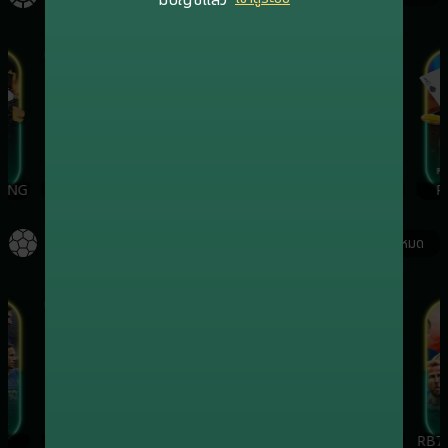
เกมฮิต
เกมฮิต
ING
EVOLUTION
SA
RB7CASINO
PR
กีฬา
ดูทั้งหมด
เกมฮิต
เกมฮิต
เกมฮิต
ONEBX
SBO
SABA
RB7