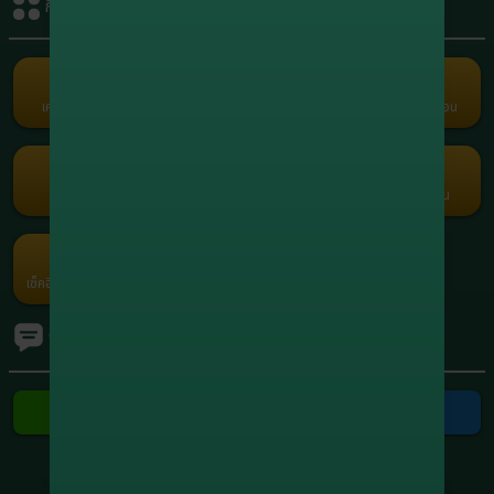
กิจกรรมรับเครดิต
+2,041,061.64
8
xxxxxx0558
สล็อต
+1,928,112.00
9
xxxxxx2686
สล็อต
เครดิตฟรี
คืนยอดเสีย
คอมมิชชั่น
แนะนำเพื่อน
Term and Conditions
+1,836,989.30
10
xxxxxx5664
Copyright © 2026 Godgaming168 All Rights Reserved.
สล็อต
เว็บตรง เกมครบ Godgaming168 มั่นคง ปลอดภัย ไม่ล็อคยูส ฝากถอนเร็ว
สล็อต บาคาร่า บอล หวย ออนไลน์ 24 ชั่วโมง
กงล้อ
รับแต้มฟรี
กรอกโค้ด
โปรโมชัน
ค่ายเกม
เช็คอินประจำวัน
Ranking
ทัวร์นาเมนต์
ติดต่อเรา
ติดต่อ Line
ติดต่อ Telegram