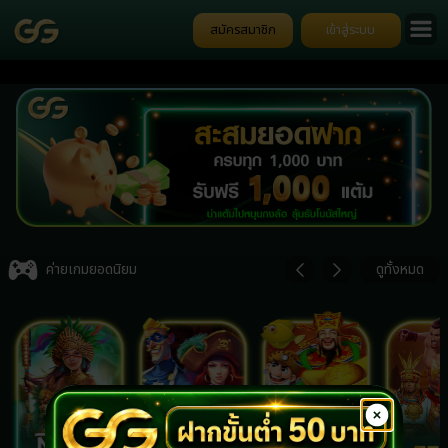
สมัครสมาชิก
เข้าสู่ระบบ
G
ป๊
Item
4
ค่ายเกมยอดนิยม
ดูทั้งหมด
of
7