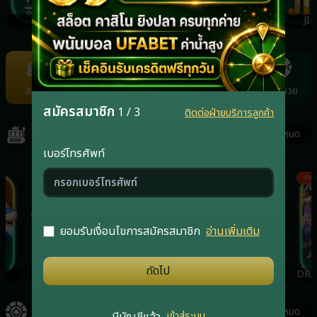
NAGA
REDTIGER
JOKER
JIL
Item
11
of
สล็อต
คาสิโน
กีฬา
ยิงปลา
แทงหวย
22
สมัครสมาชิก
1 / 3
ติดต่อฝ่ายบริการลูกค้า
สล็อต
ดูทั้งหมด
เบอร์โทรศัพท์
เกมฮิต
เกมฮิต
เกมฮ
ยอมรับเงื่อนไขการสมัครสมาชิก
อ่านเพิ่มเติม
ถัดไป
RSG
PRAGMATICPLAY
JOKER
DRA
คาสิโน
ดูทั้งหมด
มีบัญชีแล้ว
เข้าสู่ระบบ