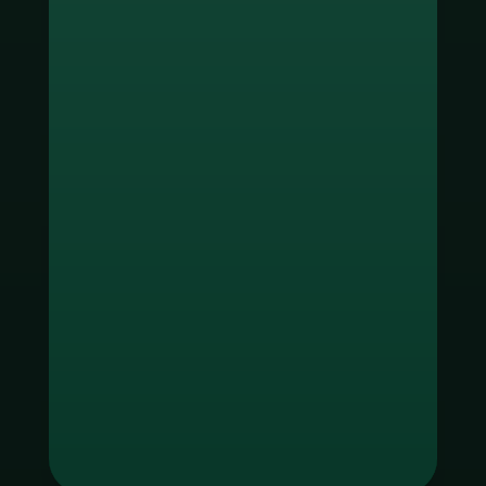
ช่องทางชำระเงิน