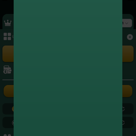
Top Ranking
สล็อต
เมนูหลัก
+4,065,836.00
1
xxxxxx3839
สล็อต
+3,240,653.00
2
xxxxxx5262
เล่นเกม
สล็อต
+2,778,979.84
3
xxxxxx0568
สล็อต
การเงิน
+2,350,799.00
4
xxxxxx8724
สล็อต
ฝากเงิน
ถอนเงิน
+2,300,929.10
5
xxxxxx5799
สล็อต
0.00
0.00
+2,102,538.00
6
xxxxxx7416
สล็อต
0.00
0.00
+2,031,334.00
7
xxxxxx3004
สล็อต