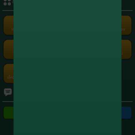
กิจกรรมรับเครดิต
+2,007,061.64
8
xxxxxx0558
สล็อต
+1,883,934.00
9
xxxxxx2686
สล็อต
เครดิตฟรี
คืนยอดเสีย
คอมมิชชั่น
แนะนำเพื่อน
Term and Conditions
+1,836,989.30
10
xxxxxx5664
Copyright © 2026 Godgaming168 All Rights Reserved.
สล็อต
เว็บตรง เกมครบ Godgaming168 มั่นคง ปลอดภัย ไม่ล็อคยูส ฝากถอนเร็ว
สล็อต บาคาร่า บอล หวย ออนไลน์ 24 ชั่วโมง
กงล้อ
รับแต้มฟรี
กรอกโค้ด
โปรโมชัน
ค่ายเกม
เช็คอินประจำวัน
Ranking
ทัวร์นาเมนต์
ติดต่อเรา
ติดต่อ Line
ติดต่อ Telegram