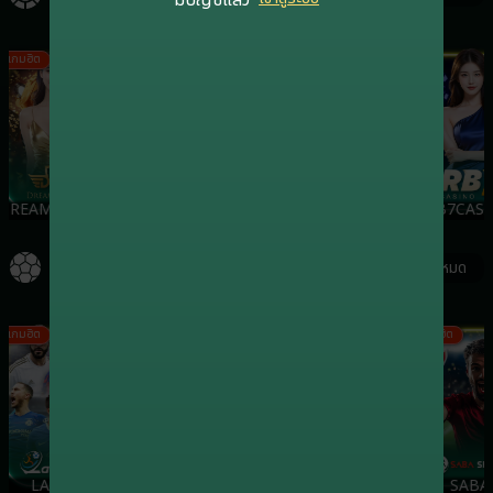
เกมฮิต
เกมฮิต
เกมฮิต
DREAMGAMING
EVOLUTION
SA
RB7CASI
กีฬา
ดูทั้งหมด
เกมฮิต
เกมฮิต
เกมฮิต
เกมฮิต
LALIKA
ONEBX
SBO
SABA