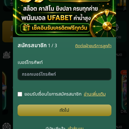
NAGA
REDTIGER
JOKER
JIL
Item
11
of
สล็อต
คาสิโน
กีฬา
ยิงปลา
แทงหวย
22
สมัครสมาชิก
1 / 3
ติดต่อฝ่ายบริการลูกค้า
สล็อต
ดูทั้งหมด
เบอร์โทรศัพท์
เกมฮิต
เกมฮิต
เกมฮ
ยอมรับเงื่อนไขการสมัครสมาชิก
อ่านเพิ่มเติม
ถัดไป
RSG
PRAGMATICPLAY
JOKER
DRA
คาสิโน
ดูทั้งหมด
มีบัญชีแล้ว
เข้าสู่ระบบ