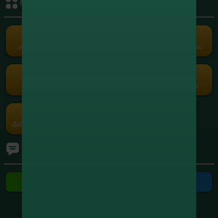
กิจกรรมรับเครดิต
+2,041,061.64
8
xxxxxx0558
สล็อต
+1,928,112.00
9
xxxxxx2686
สล็อต
เครดิตฟรี
คืนยอดเสีย
คอมมิชชั่น
แนะนำเพื่อน
Term and Conditions
+1,836,989.30
10
xxxxxx5664
Copyright © 2026 Godgaming168 All Rights Reserved.
สล็อต
เว็บตรง เกมครบ Godgaming168 มั่นคง ปลอดภัย ไม่ล็อคยูส ฝากถอนเร็ว
สล็อต บาคาร่า บอล หวย ออนไลน์ 24 ชั่วโมง
กงล้อ
รับแต้มฟรี
กรอกโค้ด
โปรโมชัน
ค่ายเกม
เช็คอินประจำวัน
Ranking
ทัวร์นาเมนต์
ติดต่อเรา
ติดต่อ Line
ติดต่อ Telegram