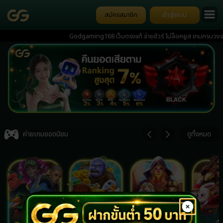
สมัครสมาชิก
เข้าสู่ระบบ
Godgaming168 เว็บตรงแท้ จ่ายชัวร์ ไม่ล็อคยูส เกมครบวงจร สล็อ
ป๊อกเด้ง การันตีความมั่นคง มีทีมงานดูแล 24 ชั่วโมง ฝากง่าย ถอนได้
Item
3
ค่ายเกมยอดนิยม
ดูทั้งหมด
of
7