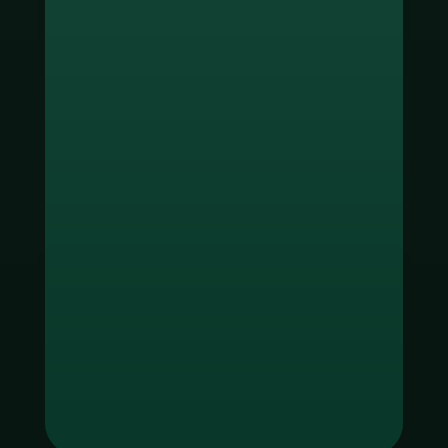
ช่องทางชำระเงิน