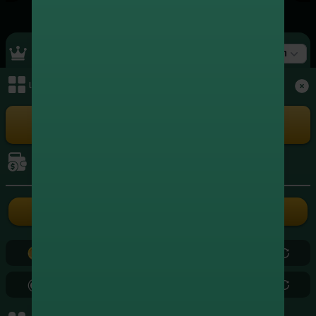
Top Ranking
สล็อต
เมนูหลัก
+4,065,836.00
1
xxxxxx3839
สล็อต
+3,240,653.00
2
xxxxxx5262
เล่นเกม
สล็อต
+2,778,979.84
3
xxxxxx0568
สล็อต
การเงิน
+2,324,549.00
4
xxxxxx8724
สล็อต
ฝากเงิน
ถอนเงิน
+2,278,089.10
5
xxxxxx5799
สล็อต
0.00
0.00
+2,134,129.64
6
xxxxxx0558
สล็อต
0.00
0.00
+2,029,934.00
7
xxxxxx7416
สล็อต