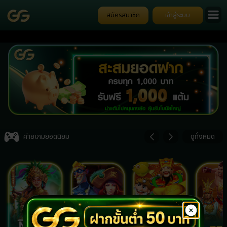
สมัครสมาชิก
เข้าสู่ระบบ
Go
ป๊
Item
5
ค่ายเกมยอดนิยม
ดูทั้งหมด
of
7