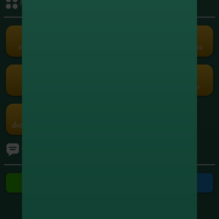
กิจกรรมรับเครดิต
+2,087,617.00
8
xxxxxx3004
สล็อต
+1,977,323.00
9
xxxxxx2686
สล็อต
เครดิตฟรี
คืนยอดเสีย
คอมมิชชั่น
แนะนำเพื่อน
Term and Conditions
+1,836,989.30
10
xxxxxx5664
Copyright © 2026 Godgaming168 All Rights Reserved.
สล็อต
เว็บตรง เกมครบ Godgaming168 มั่นคง ปลอดภัย ไม่ล็อคยูส ฝากถอนเร็ว
สล็อต บาคาร่า บอล หวย ออนไลน์ 24 ชั่วโมง
กงล้อ
รับแต้มฟรี
กรอกโค้ด
โปรโมชัน
ค่ายเกม
เช็คอินประจำวัน
Ranking
ทัวร์นาเมนต์
ติดต่อเรา
ติดต่อ Line
ติดต่อ Telegram