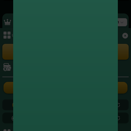
Top Ranking
สล็อต
เมนูหลัก
+4,167,513.00
1
xxxxxx3839
สล็อต
+4,009,385.00
2
xxxxxx8724
เล่นเกม
สล็อต
+2,794,658.00
3
xxxxxx5262
สล็อต
การเงิน
+2,778,979.84
4
xxxxxx0568
สล็อต
ฝากเงิน
ถอนเงิน
+2,128,907.10
5
xxxxxx5799
สล็อต
0.00
0.00
+2,107,818.00
6
xxxxxx7416
สล็อต
0.00
0.00
+2,098,336.64
7
xxxxxx0558
สล็อต